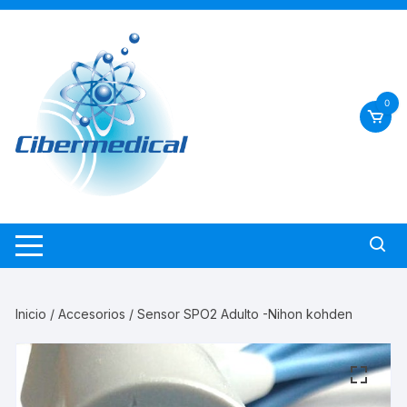
Saltar
al
contenido
0
Inicio
/
Accesorios
/ Sensor SPO2 Adulto -Nihon kohden