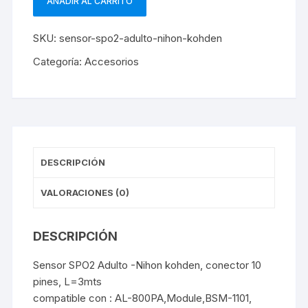
AÑADIR AL CARRITO
Sensor
SPO2
SKU:
sensor-spo2-adulto-nihon-kohden
Adulto
-
Categoría:
Accesorios
Nihon
kohden
cantidad
DESCRIPCIÓN
VALORACIONES (0)
DESCRIPCIÓN
Sensor SPO2 Adulto -Nihon kohden, conector 10
pines, L=3mts
compatible con : AL-800PA,Module,BSM-1101,