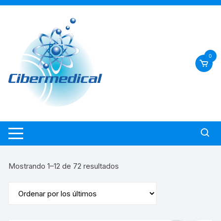
Saltar
al
contenido
0
Ordenado
Mostrando 1–12 de 72 resultados
por
los
últimos