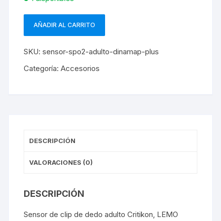
AÑADIR AL CARRITO
Sensor
SPO2
SKU:
sensor-spo2-adulto-dinamap-plus
Adulto
Dinamap
Categoría:
Accesorios
plus
cantidad
DESCRIPCIÓN
VALORACIONES (0)
DESCRIPCIÓN
Sensor de clip de dedo adulto Critikon, LEMO