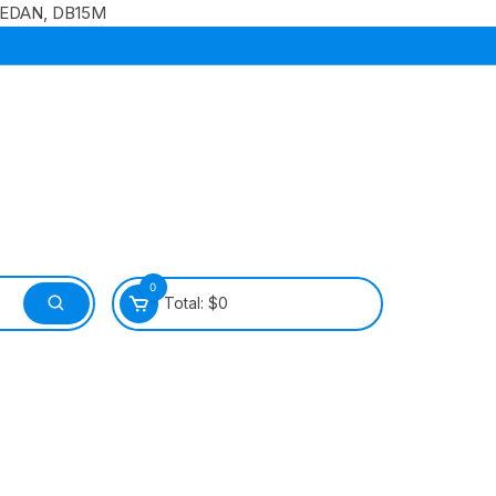
fo EDAN, DB15M
0
Total:
$
0