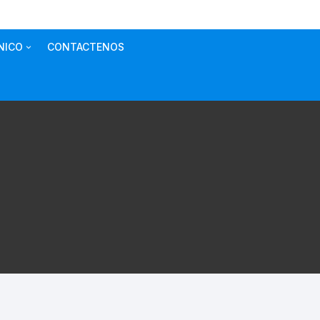
NICO
CONTACTENOS
NTO EQUIPO
NTO EQUIPO
IA
NTO EQUIPO
O CLINICO