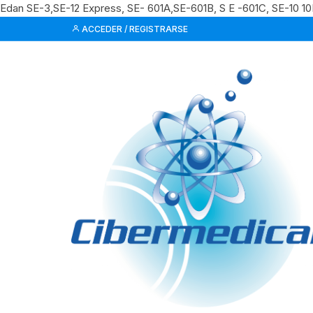
Edan SE-3,SE-12 Express, SE- 601A,SE-601B, S E -601C, SE-10 1
Saltar
ACCEDER / REGISTRARSE
al
contenido