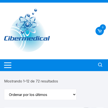
Saltar
al
contenido
0
Ordenado
Mostrando 1–12 de 72 resultados
por
los
últimos